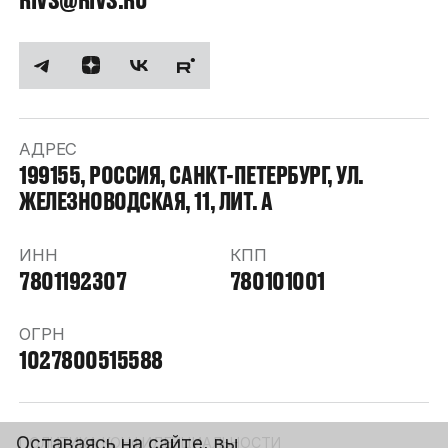
АДРЕС
199155, РОССИЯ, САНКТ-ПЕТЕРБУРГ, УЛ.
ЖЕЛЕЗНОВОДСКАЯ, 11, ЛИТ. А
ИНН
КПП
7801192307
780101001
ОГРН
1027800515588
Оставаясь на сайте, вы
ПОЛИТИКА КОНФИДЕНЦИАЛЬНОСТИ