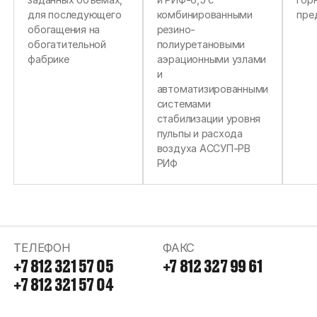
«СИБАЙСКИЙ ГОК».
для последующего
комбинированными
пре
УЧАСТОК
обогащения на
резино-
ИЗМЕЛЬЧЕНИЯ»,
обогатительной
полиуретановыми
СОДЕРЖАЩАЯ
фабрике
аэрационными узлами
ПРЕДВАРИТЕЛЬНЫЕ
и
МАТЕРИАЛЫ
автоматизированными
ОЦЕНКИ
системами
ВОЗДЕЙСТВИЯ НА
стабилизации уровня
ОКРУЖАЮЩУЮ
пульпы и расхода
СРЕДУ
воздуха АССУП-РВ
РИФ
ТЕЛЕФОН
ФАКС
+7 812 321 57 05
+7 812 327 99 61
+7 812 321 57 04