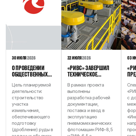
30 ИЮЛЯ
2026
22 ИЮЛЯ
2026
03 
О ПРОВЕДЕНИИ
«РИВС» ЗАВЕРШИЛ
«РИ
ОБЩЕСТВЕННЫХ
ТЕХНИЧЕСКОЕ
ПРЕ
ОБСУЖДЕНИЙ
ПЕРЕВООРУЖЕНИЕ
ПЕР
Цель планируемой
В рамках проекта
Спе
ОБЪЕКТА
ФЛОТАЦИОННОГО
РЕШ
деятельности:
выполнены
«РИ
ГОСУДАРСТВЕННОЙ
ОТДЕЛЕНИЯ ДЛЯ
ПР
строительство
разработка рабочей
с д
ЭКОЛОГИЧЕСКОЙ
АММК
НА 
участка
документации,
меж
ЭКСПЕРТИЗЫ:
ГО
измельчения,
поставка и ввод в
фор
ПРОЕКТНАЯ
УНИ
обеспечивающего
эксплуатацию
«Ин
ДОКУМЕНТАЦИЯ
подготовку
пневмомеханических
нап
«ОБОГАТИТЕЛЬНАЯ
(дробление) руды в
флотомашин РИФ-8,5
про
ФАБРИКА АО
заданных объемах,
и РИФ-6,5 с
гор