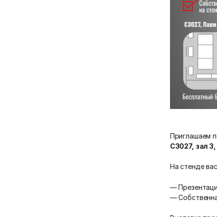
Приглашаем п
С3027, зал 3,
На стенде ва
— Презентаци
— Собственна