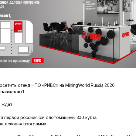
осетить стенд НПО «РИВС» на MiningWorld Russiа 2026
 павильон 1
с ждёт
я первой российской флотомашины 300 куб.м.
я деловая программа