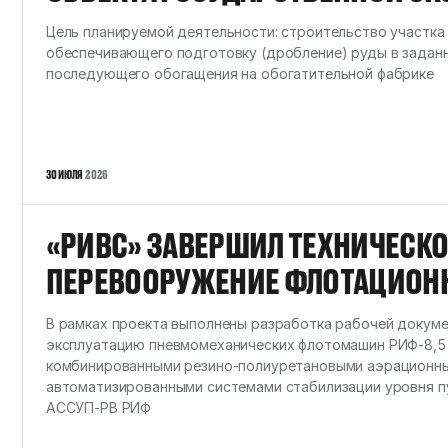
ЭКСПЕРТИЗЫ: ПРОЕКТНАЯ ДОК
Цель планируемой деятельности: строительство участка
«ОБОГАТИТЕЛЬНАЯ ФАБРИКА АО
обеспечивающего подготовку (дробление) руды в задан
последующего обогащения на обогатительной фабрике
ГОК». УЧАСТОК ИЗМЕЛЬЧЕНИЯ»
ПРЕДВАРИТЕЛЬНЫЕ МАТЕРИАЛ
ВОЗДЕЙСТВИЯ НА ОКРУЖАЮЩУ
30 ИЮЛЯ
2026
«РИВС» ЗАВЕРШИЛ ТЕХНИЧЕСКО
ПЕРЕВООРУЖЕНИЕ ФЛОТАЦИОНН
ДЛЯ АММК
В рамках проекта выполнены разработка рабочей докумен
эксплуатацию пневмомеханических флотомашин РИФ-8,5 
комбинированными резино-полиуретановыми аэрационны
автоматизированными системами стабилизации уровня п
АССУП-РВ РИФ