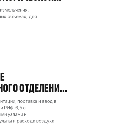
УМЕНТАЦИЯ
 измельчения,
 «СИБАЙСКИЙ
ных объемах, для
, СОДЕРЖАЩАЯ
Ы ОЦЕНКИ
Ю СРЕДУ
Е
ОГО ОТДЕЛЕНИЯ
тации, поставка и ввод в
и РИФ-6,5 с
ми узлами и
ульпы и расхода воздуха