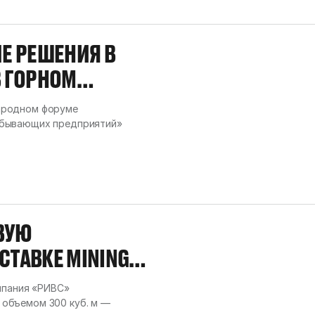
Е РЕШЕНИЯ В
В ГОРНОМ
ародном форуме
обывающих предприятий»
ВУЮ
ТАВКЕ MINING
омпания «РИВС»
объемом 300 куб. м —