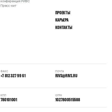
конференция РИВС
Пресс-кит
ПРОЕКТЫ
КАРЬЕРА
КОНТАКТЫ
ФАКС
ПОЧТА
+7 812 327 99 61
RIVS@RIVS.RU
КПП
ОГРН
780101001
1027800515588