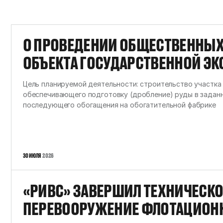
О ПРОВЕДЕНИИ ОБЩЕСТВЕННЫ
ОБЪЕКТА ГОСУДАРСТВЕННОЙ Э
ЭКСПЕРТИЗЫ: ПРОЕКТНАЯ ДОК
Цель планируемой деятельности: строительство участка
«ОБОГАТИТЕЛЬНАЯ ФАБРИКА АО
обеспечивающего подготовку (дробление) руды в задан
последующего обогащения на обогатительной фабрике
ГОК». УЧАСТОК ИЗМЕЛЬЧЕНИЯ»
ПРЕДВАРИТЕЛЬНЫЕ МАТЕРИАЛ
ВОЗДЕЙСТВИЯ НА ОКРУЖАЮЩУ
30 ИЮЛЯ
2026
«РИВС» ЗАВЕРШИЛ ТЕХНИЧЕСКО
ПЕРЕВООРУЖЕНИЕ ФЛОТАЦИОНН