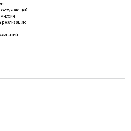
ми
ы окружающей
омиссия
а реализацию
компаний