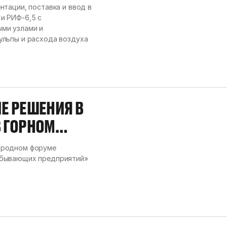
тации, поставка и ввод в
и РИФ-6,5 с
ми узлами и
ульпы и расхода воздуха
Е РЕШЕНИЯ В
В ГОРНОМ
ародном форуме
обывающих предприятий»