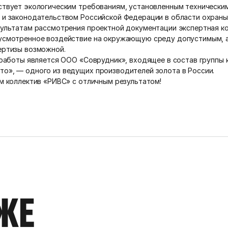
ствует экологическим требованиям, установленным технически
 и законодательством Российской Федерации в области охран
зультатам рассмотрения проектной документации экспертная к
усмотренное воздействие на окружающую среду допустимым, 
ертизы возможной.
аботы является ООО «Соврудник», входящее в состав группы 
о», — одного из ведущих производителей золота в России.
коллектив «РИВС» с отличным результатом!
ЖЕ