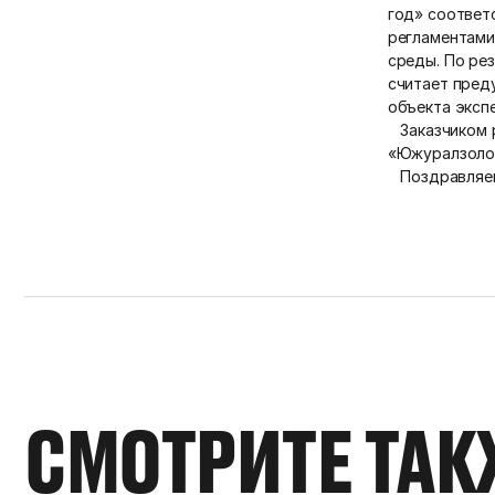
год» соответ
регламентами
среды. По ре
считает пред
объекта эксп
Заказчиком р
«Южуралзолот
Поздравляем 
СМОТРИТЕ ТАК