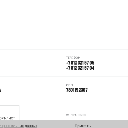
ТЕЛЕФОН
+7 812 321 57 05
+7 812 321 57 04
ИНН
А
7801192307
© РИВС 2026
ОРТ-ЛИСТ
Принять
 персональных данных