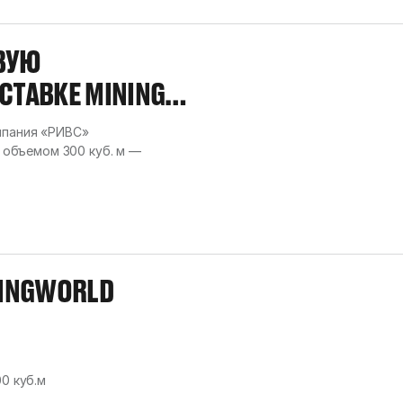
ВУЮ
ТАВКЕ MINING
омпания «РИВС»
объемом 300 куб. м —
NINGWORLD
0 куб.м