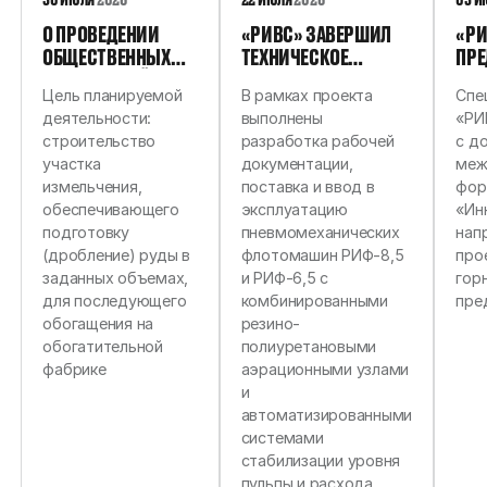
О ПРОВЕДЕНИИ
«РИВС» ЗАВЕРШИЛ
«РИ
ОБЩЕСТВЕННЫХ
ТЕХНИЧЕСКОЕ
ПРЕ
ОБСУЖДЕНИЙ
ПЕРЕВООРУЖЕНИЕ
ПЕР
Цель планируемой
В рамках проекта
Спе
ОБЪЕКТА
ФЛОТАЦИОННОГО
РЕШ
деятельности:
выполнены
«РИ
ГОСУДАРСТВЕННОЙ
ОТДЕЛЕНИЯ ДЛЯ
ПР
строительство
разработка рабочей
с д
ЭКОЛОГИЧЕСКОЙ
АММК
НА 
участка
документации,
меж
ЭКСПЕРТИЗЫ:
ГО
измельчения,
поставка и ввод в
фор
ПРОЕКТНАЯ
УНИ
обеспечивающего
эксплуатацию
«Ин
ДОКУМЕНТАЦИЯ
подготовку
пневмомеханических
нап
«ОБОГАТИТЕЛЬНАЯ
(дробление) руды в
флотомашин РИФ-8,5
про
ФАБРИКА АО
заданных объемах,
и РИФ-6,5 с
гор
«СИБАЙСКИЙ ГОК».
для последующего
комбинированными
пре
УЧАСТОК
обогащения на
резино-
ИЗМЕЛЬЧЕНИЯ»,
обогатительной
полиуретановыми
СОДЕРЖАЩАЯ
фабрике
аэрационными узлами
ПРЕДВАРИТЕЛЬНЫЕ
и
МАТЕРИАЛЫ
автоматизированными
ОЦЕНКИ
системами
ВОЗДЕЙСТВИЯ НА
стабилизации уровня
ОКРУЖАЮЩУЮ
пульпы и расхода