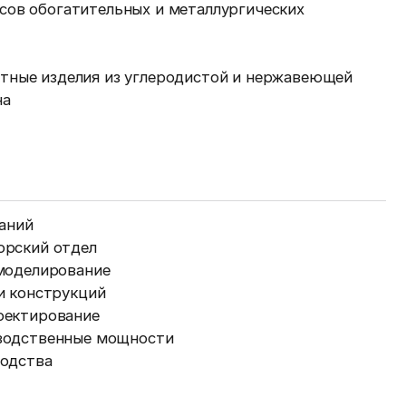
сов обогатительных и металлургических
тные изделия из углеродистой и нержавеющей
на
наний
орский отдел
моделирование
и конструкций
оектирование
водственные мощности
водства