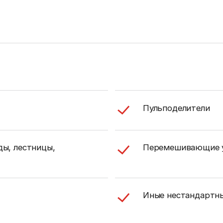
Пульподелители
ы, лестницы,
Перемешивающие 
Иные нестандартн