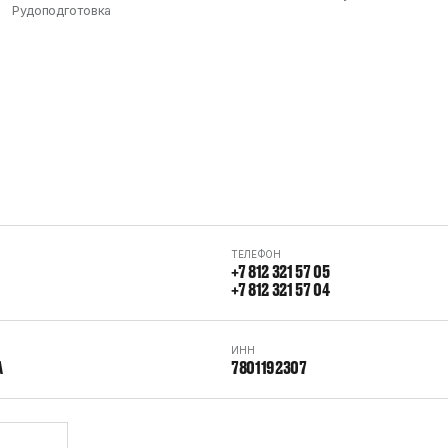
Рудоподготовка
ТЕЛЕФОН
+7 812 321 57 05
+7 812 321 57 04
ИНН
А
7801192307