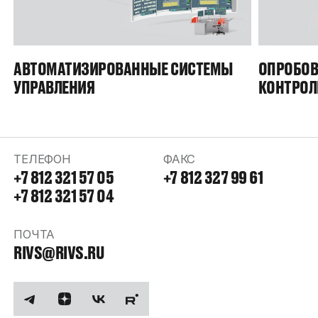
АВТОМАТИЗИРОВАННЫЕ СИСТЕМЫ
ОПРОБОВ
УПРАВЛЕНИЯ
КОНТРОЛ
ТЕЛЕФОН
ФАКС
+7 812 321 57 05
+7 812 327 99 61
+7 812 321 57 04
ПОЧТА
RIVS@RIVS.RU