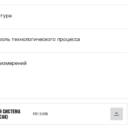
ктура
оль технологического процесса
 измерений
Я СИСТЕМА
PDF / 3.8 МБ
САК)