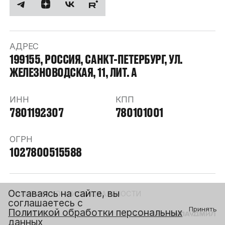
АДРЕС
199155, РОССИЯ, САНКТ-ПЕТЕРБУРГ, УЛ.
ЖЕЛЕЗНОВОДСКАЯ, 11, ЛИТ. А
ИНН
КПП
7801192307
780101001
ОГРН
1027800515588
Оставаясь на сайте, вы
ПОЛИТИКА КОНФИДЕНЦИАЛЬНОСТИ
соглашаетесь с
Принять
Политикой обработки персональных
© РИВС 2026
СДЕЛАНО В
данных