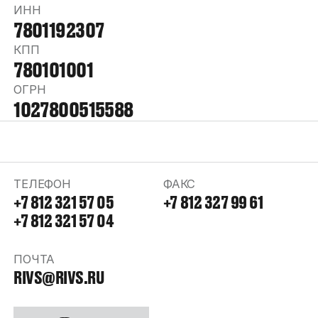
ИНН
7801192307
КПП
780101001
ОГРН
1027800515588
ТЕЛЕФОН
ФАКС
+7 812 321 57 05
+7 812 327 99 61
+7 812 321 57 04
ПОЧТА
RIVS@RIVS.RU