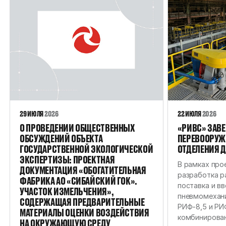
29 ИЮЛЯ
2026
22 ИЮЛЯ
2026
О ПРОВЕДЕНИИ ОБЩЕСТВЕННЫХ
«РИВС» ЗАВ
ОБСУЖДЕНИЙ ОБЪЕКТА
ПЕРЕВООРУЖ
ГОСУДАРСТВЕННОЙ ЭКОЛОГИЧЕСКОЙ
ОТДЕЛЕНИЯ 
ЭКСПЕРТИЗЫ: ПРОЕКТНАЯ
В рамках про
ДОКУМЕНТАЦИЯ «ОБОГАТИТЕЛЬНАЯ
разработка р
ФАБРИКА АО «СИБАЙСКИЙ ГОК».
поставка и в
УЧАСТОК ИЗМЕЛЬЧЕНИЯ»,
пневмомехан
СОДЕРЖАЩАЯ ПРЕДВАРИТЕЛЬНЫЕ
РИФ-8,5 и РИ
МАТЕРИАЛЫ ОЦЕНКИ ВОЗДЕЙСТВИЯ
комбинирова
НА ОКРУЖАЮЩУЮ СРЕДУ